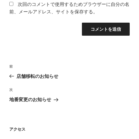
次回のコメントで使用するためブラウザーに自分の名
前、メールアドレス、サイトを保存する。
投
前
前
稿
の
店舗移転のお知らせ
ナ
投
ビ
稿
次
次
ゲ
の
地番変更のお知らせ
投
ー
稿
シ
ョ
アクセス
ン