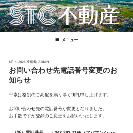
コ
ン
テ
ン
STC不動産
千葉の新築戸建、中古戸建、土地、マンション、投資用物件、売却のこ
ツ
とならSTC不動産 佐藤商業株式会社にご相談ください。
へ
メニュー
ス
キ
ッ
投
8月 4, 2023
投稿者:
ADMIN
プ
稿
お問い合わせ先電話番号変更のお
日:
知らせ
平素は格別のご高配を賜り厚く御礼申し上げます。
お問い合わせ先の電話番号が変更となりました。
お手数ですが登録のご変更をお願いいたします。
（新）電話番号 ：043-293-7155（アパマンショッ